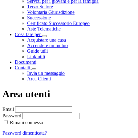
Servizi per i giovani e per la famiglia
Terzo Settore
Volontaria Giurisdizione
Successione
Certificato Successorio Europeo
Aste Telematiche
Cosa fare per
Visualizza menù di secondo livello
Acquistare una casa
Accendere un mutuo
Guide utili
Link utili
Documenti
Contatti
Visualizza menù di secondo livello
Invia un messaggio
Area Clienti
Area utenti
Loading...
Email
Password
Rimani connesso
Password dimenticata?