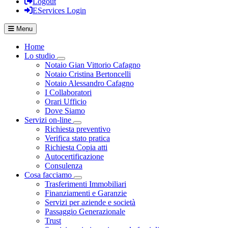
Logout
EServices Login
Menu
Home
Lo studio
Visualizza menù di secondo livello
Notaio Gian Vittorio Cafagno
Notaio Cristina Bertoncelli
Notaio Alessandro Cafagno
I Collaboratori
Orari Ufficio
Dove Siamo
Servizi on-line
Visualizza menù di secondo livello
Richiesta preventivo
Verifica stato pratica
Richiesta Copia atti
Autocertificazione
Consulenza
Cosa facciamo
Visualizza menù di secondo livello
Trasferimenti Immobiliari
Finanziamenti e Garanzie
Servizi per aziende e società
Passaggio Generazionale
Trust