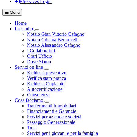
EServices Login
Menu
Home
Lo studio
Visualizza menù di secondo livello
Notaio Gian Vittorio Cafagno
Notaio Cristina Bertoncelli
Notaio Alessandro Cafagno
I Collaboratori
Orari Ufficio
Dove Siamo
Servizi on-line
Visualizza menù di secondo livello
Richiesta preventivo
Verifica stato pratica
Richiesta Copia atti
Autocertificazione
Consulenza
Cosa facciamo
Visualizza menù di secondo livello
Trasferimenti Immobiliari
Finanziamenti e Garanzie
Servizi per aziende e società
Passaggio Generazionale
Trust
Servizi per i giovani e per la famiglia