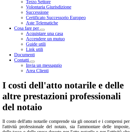
Terzo Settore
Volontaria Giurisdizione
Successione
Certificato Successorio Europeo
Aste Telematiche
Cosa fare per
Visualizza menù di secondo livello
Acquistare una casa
Accendere un mutuo
Guide utili
Link utili
Documenti
Contatti
Visualizza menù di secondo livello
Invia un messaggio
Area Clienti
I costi dell'atto notarile e delle
altre prestazioni professionali
del notaio
Il costo dell'atto notarile comprende sia gli onorari e i compensi per
l'attività professionale del notaio, sia l'ammontare delle imposte,
delle tasse e delle spese dovute per l'atto notarile e per l'attività che