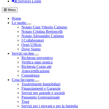
EServices Login
Menu
Home
Lo studio
Visualizza menù di secondo livello
Notaio Gian Vittorio Cafagno
Notaio Cristina Bertoncelli
Notaio Alessandro Cafagno
I Collaboratori
Orari Ufficio
Dove Siamo
Servizi on-line
Visualizza menù di secondo livello
Richiesta preventivo
Verifica stato pratica
Richiesta Copia atti
Autocertificazione
Consulenza
Cosa facciamo
Visualizza menù di secondo livello
Trasferimenti Immobiliari
Finanziamenti e Garanzie
Servizi per aziende e società
Passaggio Generazionale
Trust
Servizi per i giovani e per la famiglia