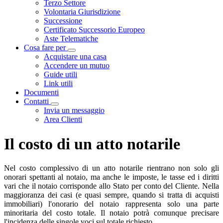
Terzo Settore
Volontaria Giurisdizione
Successione
Certificato Successorio Europeo
Aste Telematiche
Cosa fare per
Visualizza menù di secondo livello
Acquistare una casa
Accendere un mutuo
Guide utili
Link utili
Documenti
Contatti
Visualizza menù di secondo livello
Invia un messaggio
Area Clienti
Il costo di un atto notarile
Nel costo complessivo di un atto notarile rientrano non solo gli
onorari spettanti al notaio, ma anche le imposte, le tasse ed i diritti
vari che il notaio corrisponde allo Stato per conto del Cliente. Nella
maggioranza dei casi (e quasi sempre, quando si tratta di acquisti
immobiliari) l'onorario del notaio rappresenta solo una parte
minoritaria del costo totale. Il notaio potrà comunque precisare
l'incidenza delle singole voci sul totale richiesto.