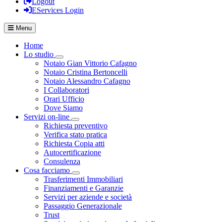
Logout
EServices Login
Menu
Home
Lo studio
Visualizza menù di secondo livello
Notaio Gian Vittorio Cafagno
Notaio Cristina Bertoncelli
Notaio Alessandro Cafagno
I Collaboratori
Orari Ufficio
Dove Siamo
Servizi on-line
Visualizza menù di secondo livello
Richiesta preventivo
Verifica stato pratica
Richiesta Copia atti
Autocertificazione
Consulenza
Cosa facciamo
Visualizza menù di secondo livello
Trasferimenti Immobiliari
Finanziamenti e Garanzie
Servizi per aziende e società
Passaggio Generazionale
Trust