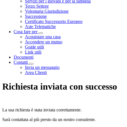
Servizi per i giovani e per la famiglia
Terzo Settore
Volontaria Giurisdizione
Successione
Certificato Successorio Europeo
Aste Telematiche
Cosa fare per
Visualizza menù di secondo livello
Acquistare una casa
Accendere un mutuo
Guide utili
Link utili
Documenti
Contatti
Visualizza menù di secondo livello
Invia un messaggio
Area Clienti
Richiesta inviata con successo
La sua richiesta è stata inviata correttamente.
Sarà contattata al più presto da un nostro consulente.