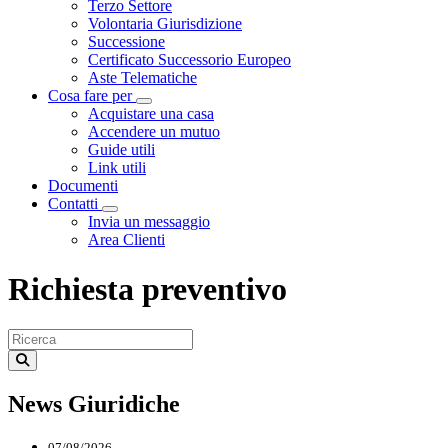
Terzo Settore
Volontaria Giurisdizione
Successione
Certificato Successorio Europeo
Aste Telematiche
Cosa fare per
Visualizza menù di secondo livello
Acquistare una casa
Accendere un mutuo
Guide utili
Link utili
Documenti
Contatti
Visualizza menù di secondo livello
Invia un messaggio
Area Clienti
Richiesta preventivo
News Giuridiche
07/08/2026