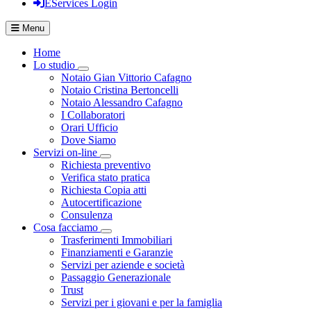
EServices Login
Menu
Home
Lo studio
Visualizza menù di secondo livello
Notaio Gian Vittorio Cafagno
Notaio Cristina Bertoncelli
Notaio Alessandro Cafagno
I Collaboratori
Orari Ufficio
Dove Siamo
Servizi on-line
Visualizza menù di secondo livello
Richiesta preventivo
Verifica stato pratica
Richiesta Copia atti
Autocertificazione
Consulenza
Cosa facciamo
Visualizza menù di secondo livello
Trasferimenti Immobiliari
Finanziamenti e Garanzie
Servizi per aziende e società
Passaggio Generazionale
Trust
Servizi per i giovani e per la famiglia