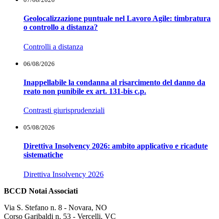
Geolocalizzazione puntuale nel Lavoro Agile: timbratura
o controllo a distanza?
Controlli a distanza
06/08/2026
Inappellabile la condanna al risarcimento del danno da
reato non punibile ex art. 131-bis c.p.
Contrasti giurisprudenziali
05/08/2026
Direttiva Insolvency 2026: ambito applicativo e ricadute
sistematiche
Direttiva Insolvency 2026
BCCD Notai Associati
Via S. Stefano n. 8 - Novara, NO
Corso Garibaldi n. 53 - Vercelli, VC