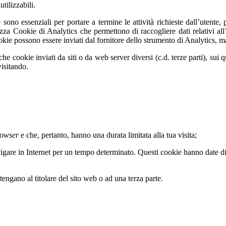
tilizzabili.
he sono essenziali per portare a termine le attività richieste dall’utent
lizza Cookie di Analytics che permettono di raccogliere dati relativi all’
okie possono essere inviati dal fornitore dello strumento di Analytics, ma 
he cookie inviati da siti o da web server diversi (c.d. terze parti), sui
visitando.
rowser
e che, pertanto, hanno una durata limitata alla tua visita;
vigare in Internet per un tempo determinato. Questi cookie hanno date di 
tengano al titolare del sito web o ad una terza parte.