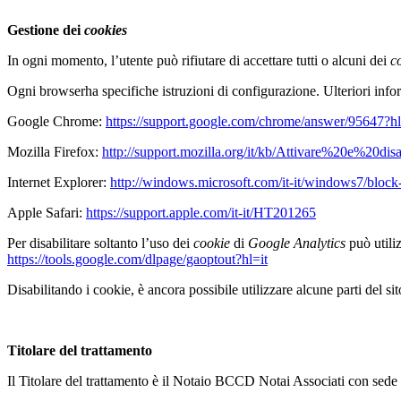
Gestione dei
cookies
In ogni momento, l’utente può rifiutare di accettare tutti o alcuni dei
c
Ogni browserha specifiche istruzioni di configurazione. Ulteriori infor
Google Chrome:
https://support.google.com/chrome/answer/95647?hl
Mozilla Firefox:
http://support.mozilla.org/it/kb/Attivare%20e%20di
Internet Explorer:
http://windows.microsoft.com/it-it/windows7/block
Apple Safari:
https://support.apple.com/it-it/HT201265
Per disabilitare soltanto l’uso dei
cookie
di
Google Analytics
può util
https://tools.google.com/dlpage/gaoptout?hl=it
Disabilitando i cookie, è ancora possibile utilizzare alcune parti del si
Titolare del trattamento
Il Titolare del trattamento è il Notaio BCCD Notai Associati con sede