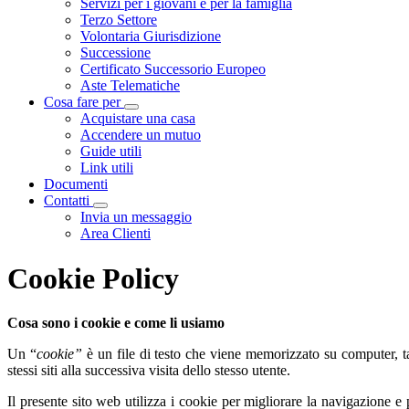
Servizi per i giovani e per la famiglia
Terzo Settore
Volontaria Giurisdizione
Successione
Certificato Successorio Europeo
Aste Telematiche
Cosa fare per
Visualizza menù di secondo livello
Acquistare una casa
Accendere un mutuo
Guide utili
Link utili
Documenti
Contatti
Visualizza menù di secondo livello
Invia un messaggio
Area Clienti
Cookie Policy
Cosa sono i cookie e come li usiamo
Un “
cookie”
è un file di testo che viene memorizzato su computer, ta
stessi siti alla successiva visita dello stesso utente.
Il presente sito web utilizza i cookie per migliorare la navigazione e p