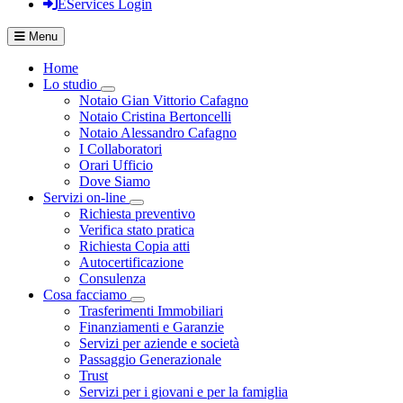
EServices Login
Menu
Home
Lo studio
Visualizza menù di secondo livello
Notaio Gian Vittorio Cafagno
Notaio Cristina Bertoncelli
Notaio Alessandro Cafagno
I Collaboratori
Orari Ufficio
Dove Siamo
Servizi on-line
Visualizza menù di secondo livello
Richiesta preventivo
Verifica stato pratica
Richiesta Copia atti
Autocertificazione
Consulenza
Cosa facciamo
Visualizza menù di secondo livello
Trasferimenti Immobiliari
Finanziamenti e Garanzie
Servizi per aziende e società
Passaggio Generazionale
Trust
Servizi per i giovani e per la famiglia