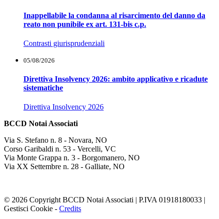
Inappellabile la condanna al risarcimento del danno da
reato non punibile ex art. 131-bis c.p.
Contrasti giurisprudenziali
05/08/2026
Direttiva Insolvency 2026: ambito applicativo e ricadute
sistematiche
Direttiva Insolvency 2026
BCCD Notai Associati
Via S. Stefano n. 8 - Novara, NO
Corso Garibaldi n. 53 - Vercelli, VC
Via Monte Grappa n. 3 - Borgomanero, NO
Via XX Settembre n. 28 - Galliate, NO
© 2026 Copyright BCCD Notai Associati | P.IVA 01918180033 |
Gestisci Cookie
-
Credits