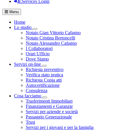
EServices Login
Menu
Home
Lo studio
Visualizza menù di secondo livello
Notaio Gian Vittorio Cafagno
Notaio Cristina Bertoncelli
Notaio Alessandro Cafagno
I Collaboratori
Orari Ufficio
Dove Siamo
Servizi on-line
Visualizza menù di secondo livello
Richiesta preventivo
Verifica stato pratica
Richiesta Copia atti
Autocertificazione
Consulenza
Cosa facciamo
Visualizza menù di secondo livello
Trasferimenti Immobiliari
Finanziamenti e Garanzie
Servizi per aziende e società
Passaggio Generazionale
Trust
Servizi per i giovani e per la famiglia